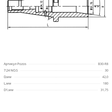
Артикул Pozos
B30-R8
7:24 NO.S
30
D,мм
42,0
L,мм
180
D1,мм
31,75