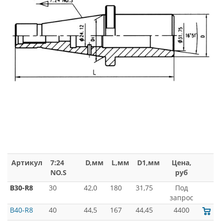
Артикул
7:24
D,мм
L,мм
D1,мм
Цена,
NO.S
руб
B30-R8
30
42,0
180
31,75
Под
запрос
B40-R8
40
44,5
167
44,45
4400