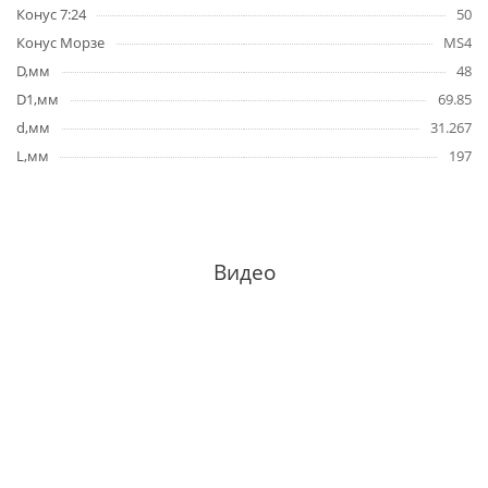
Конус 7:24
50
Конус Морзе
MS4
D,мм
48
D1,мм
69.85
d,мм
31.267
L,мм
197
Видео