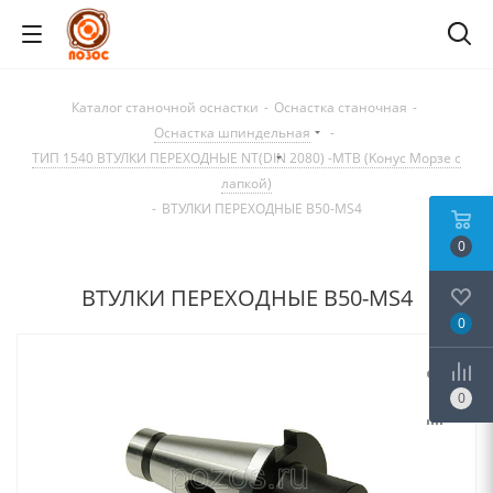
Каталог станочной оснастки
-
Оснастка станочная
-
Оснастка шпиндельная
-
ТИП 1540 ВТУЛКИ ПЕРЕХОДНЫЕ NT(DIN 2080) -MTB (Kонус Mорзе с
лапкой)
-
ВТУЛКИ ПЕРЕХОДНЫЕ B50-MS4
0
ВТУЛКИ ПЕРЕХОДНЫЕ B50-MS4
0
0