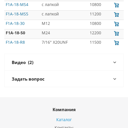
F1A-18-MS4
с лапкой
10800
F1A-18-MS5
с лапкой
11200
F1A-18-30
M12
10800
F1A-18-50
M24
12200
F1A-18-R8
7/16" X20UNF
11500
Видео
(2)
Задать вопрос
Компания
Каталог
Контакты