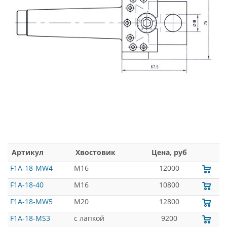
Артикул
Хвостовик
Цена, руб
F1A-18-MW4
M16
12000
F1A-18-40
M16
10800
F1A-18-MW5
M20
12800
F1A-18-MS3
с лапкой
9200