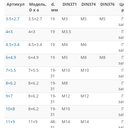
Артикул
Модель,
d,
DIN371
DIN374
DIN376
Цен
D x a
мм
ру
3.5×2.7
3.5×2.7
19
M3
M5
M5
По
запр
4×3
4×3
19
M3.5
По
запр
4.5×3.4
4.5×3.4
19
M4
M6
По
запр
6×4.9
6×4.9
19
M5
M8
M8
По
запр
7×5.5
7×5.5
19-
M10
M10
По
31
запр
8×6.2
8×6.2
19-
M8
По
31
запр
9×7
8×6.2
19-
M12
M12
По
31
запр
10×8
8×6.2
19-
M10
По
31
запр
11×9
11×9
48-
M14
M14
По
31
запр