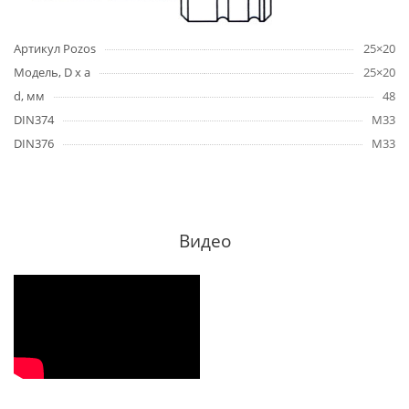
Артикул Pozos
25×20
Модель, D x a
25×20
d, мм
48
DIN374
M33
DIN376
M33
Видео