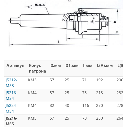
Артикул
Конус
D,мм
D1,мм
I,мм
L(A),мм
L(B)
патрона
J5212-
КМ3
57
25
71
192
206
MS3
J5216-
КМ4
57
25
73
218
232
MS4
J5224-
КМ4
82
40
116
270
278
MS4
J5216-
КМ5
57
25
73
250
264
MS5