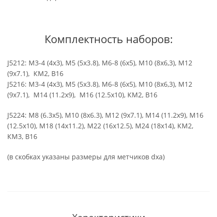
Комплектность наборов:
J5212: М3-4 (4х3), М5 (5х3.8), М6-8 (6х5), М10 (8х6,3), М12
(9х7.1), КМ2, В16
J5216: М3-4 (4х3), М5 (5х3.8), М6-8 (6х5), М10 (8х6,3), М12
(9х7.1), М14 (11.2х9), М16 (12.5х10), КМ2, В16
J5224: М8 (6.3х5), М10 (8х6.3), М12 (9х7.1), М14 (11.2х9), М16
(12.5х10), М18 (14х11.2), М22 (16х12.5), М24 (18x14), КМ2,
КМ3, В16
(в скобках указаны размеры для метчиков dxa)