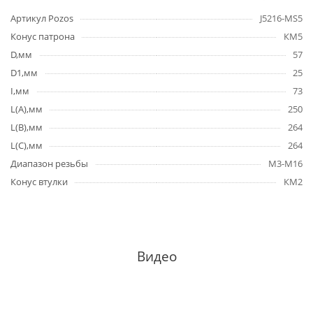
Артикул Pozos
J5216-MS5
Конус патрона
КМ5
D,мм
57
D1,мм
25
I,мм
73
L(A),мм
250
L(B),мм
264
L(C),мм
264
Диапазон резьбы
M3-M16
Конус втулки
КМ2
Видео