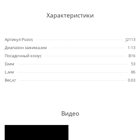
Характеристики
Артикул Pozos
J2113
Диапазон зажима,мм
1-13
Посадочный конус
B16
D,мм
53
L,мм
86
Вес,кг
0.63
Видео