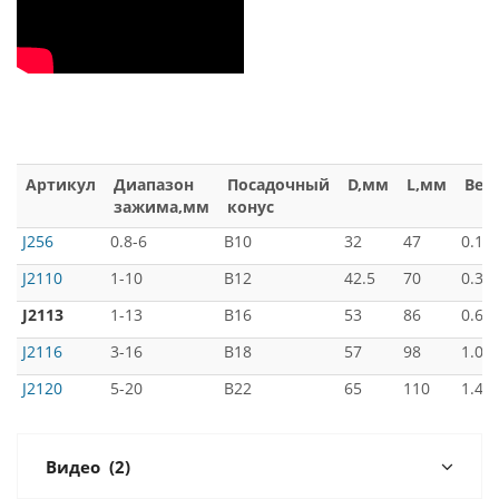
Артикул
Диапазон
Посадочный
D,мм
L,мм
Вес,
зажима,мм
конус
J256
0.8-6
B10
32
47
0.18
J2110
1-10
B12
42.5
70
0.34
J2113
1-13
B16
53
86
0.63
J2116
3-16
B18
57
98
1.00
J2120
5-20
B22
65
110
1.40
Видео
(2)