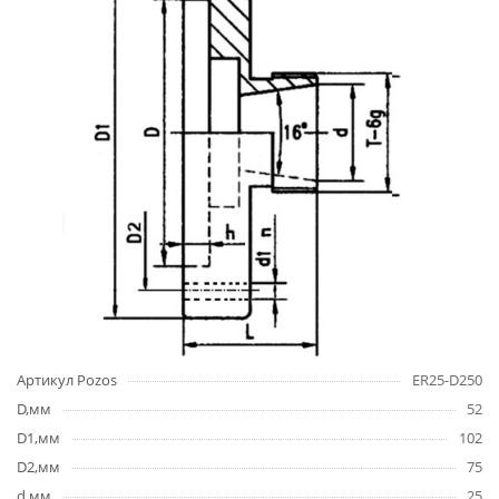
Артикул Pozos
ER25-D250
D,мм
52
D1,мм
102
D2,мм
75
d,мм
25