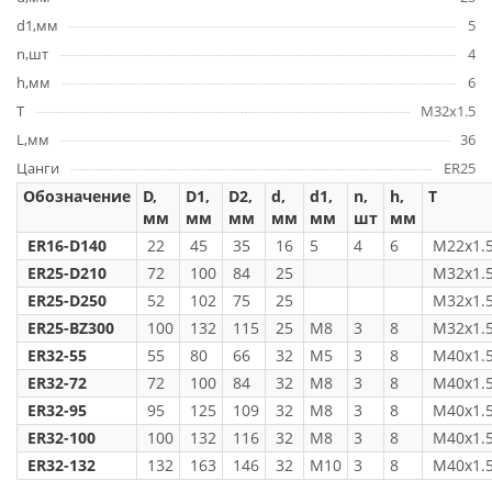
d1,мм
5
n,шт
4
h,мм
6
T
M32x1.5
L,мм
36
Цанги
ER25
Обозначение
D,
D1,
D2,
d,
d1,
n,
h,
T
мм
мм
мм
мм
мм
шт
мм
ER16-D140
22
45
35
16
5
4
6
M22x1.
ER25-D210
72
100
84
25
M32x1.
ER25-D250
52
102
75
25
M32x1.
ER25-BZ300
100
132
115
25
М8
3
8
M32x1.
ER32-55
55
80
66
32
М5
3
8
M40x1.
ER32-72
72
100
84
32
М8
3
8
M40x1.
ER32-95
95
125
109
32
М8
3
8
M40x1.
ER32-100
100
132
116
32
М8
3
8
M40x1.
ER32-132
132
163
146
32
M10
3
8
M40x1.