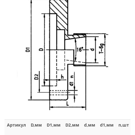
Артикул
D,мм
D1,мм
D2,мм
d,мм
d1,мм
n,шт