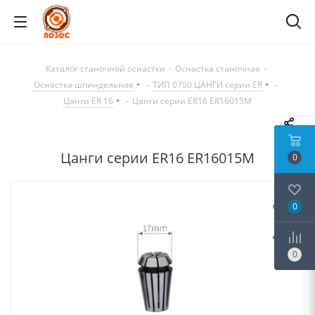
Каталог станочной оснастки
-
Оснастка станочная
-
Оснастка шпиндельная
-
ТИП 0700 ЦАНГИ серии ER
-
Цанги ER 16
-
Цанги серии ER16 ER16015M
Цанги серии ER16 ER16015M
0
0
0