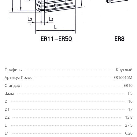
Профиль
Круглый
Артикул Pozos
ER16015M
Стандарт
ER16
d,мм
1.5
D
16
D1
17
D2
13.8
L
27.5
L1
6.26