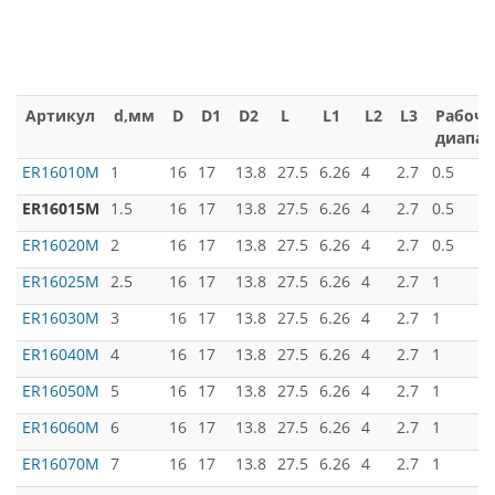
Артикул
d,мм
D
D1
D2
L
L1
L2
L3
Рабоч
диапаз
ER16010M
1
16
17
13.8
27.5
6.26
4
2.7
0.5
ER16015M
1.5
16
17
13.8
27.5
6.26
4
2.7
0.5
ER16020M
2
16
17
13.8
27.5
6.26
4
2.7
0.5
ER16025M
2.5
16
17
13.8
27.5
6.26
4
2.7
1
ER16030M
3
16
17
13.8
27.5
6.26
4
2.7
1
ER16040M
4
16
17
13.8
27.5
6.26
4
2.7
1
ER16050M
5
16
17
13.8
27.5
6.26
4
2.7
1
ER16060M
6
16
17
13.8
27.5
6.26
4
2.7
1
ER16070M
7
16
17
13.8
27.5
6.26
4
2.7
1