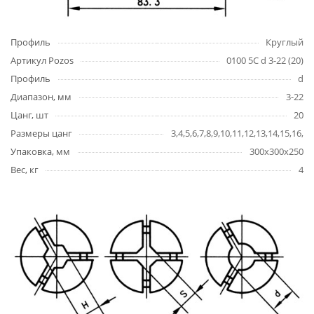
Профиль
Круглый
Артикул Pozos
0100 5C d 3-22 (20)
Профиль
d
Диапазон, мм
3-22
Цанг, шт
20
Размеры цанг
3,4,5,6,7,8,9,10,11,12,13,14,15,16,1
Упаковка, мм
300х300х250
Вес, кг
4