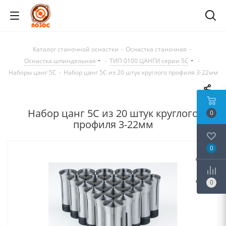
Каталог станочной оснастки
-
Оснастка станочная
-
Оснастка шпиндельная
-
ТИП 0100 ЦАНГИ серии 5C
-
Наборы цанг 5C
-
Набор цанг 5C из 20 штук круглого профиля 3-22мм
Набор цанг 5C из 20 штук круглого
0
профиля 3-22мм
0
0