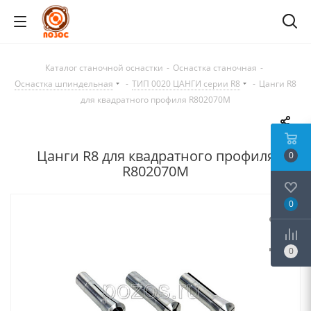
Каталог станочной оснастки
-
Оснастка станочная
-
Оснастка шпиндельная
-
ТИП 0020 ЦАНГИ серии R8
-
Цанги R8
для квадратного профиля R802070M
Цанги R8 для квадратного профиля
0
R802070M
0
0