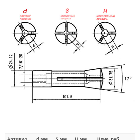
Артикул
d,мм
S,мм
H,мм
Цена, руб