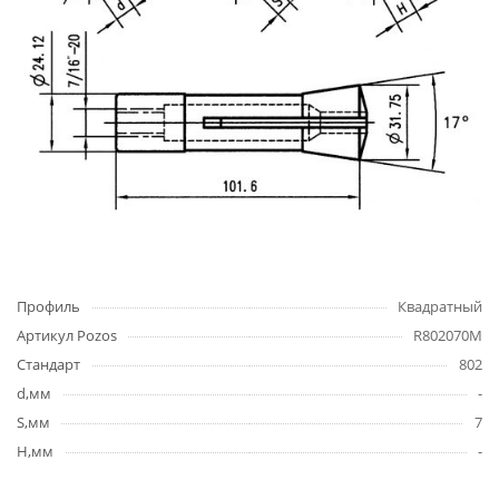
Профиль
Квадратный
Артикул Pozos
R802070M
Стандарт
802
d,мм
-
S,мм
7
H,мм
-