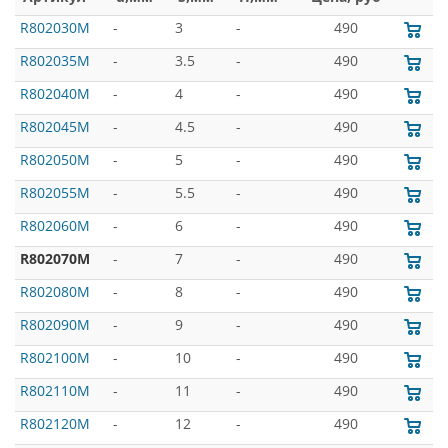
R802030M
-
3
-
490
R802035M
-
3.5
-
490
R802040M
-
4
-
490
R802045M
-
4.5
-
490
R802050M
-
5
-
490
R802055M
-
5.5
-
490
R802060M
-
6
-
490
R802070M
-
7
-
490
R802080M
-
8
-
490
R802090M
-
9
-
490
R802100M
-
10
-
490
R802110M
-
11
-
490
R802120M
-
12
-
490