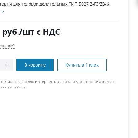
терня для головок делительных ТИП 5027 Z-F3/Z3-6
0
руб.
/шт
с НДС
ешевле?
В корзину
Купить в 1 клик
тельна только для интернет-магазина и может отличаться от
ных магазинах