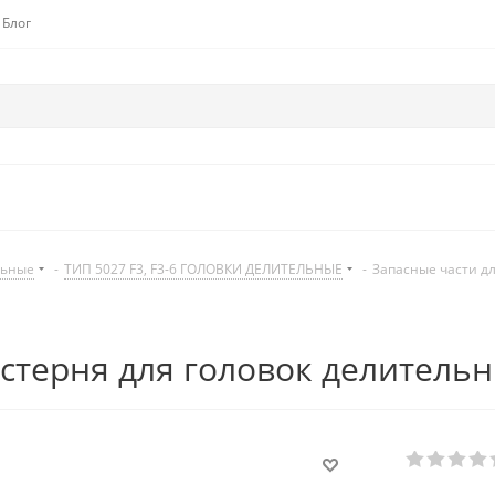
Блог
льные
-
ТИП 5027 F3, F3-6 ГОЛОВКИ ДЕЛИТЕЛЬНЫЕ
-
Запасные части д
стерня для головок делительн