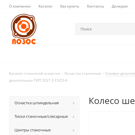
О компании
Каталог
Как купить
Контакты
Дилерам
Каталог станочной оснастки
-
Оснастка станочная
-
Головки делите
делительных ТИП 5027 Z-F3/Z3-6
Колесо ше
Оснастка шпиндельная
Тиски станочные/слесарные
Центры станочные