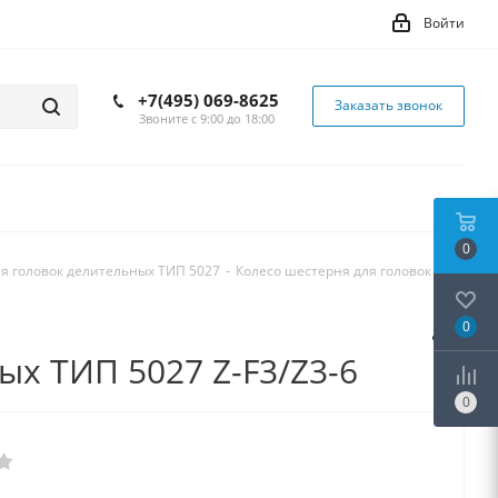
Войти
+7(495) 069-8625
Заказать звонок
Звоните с 9:00 до 18:00
0
ля головок делительных ТИП 5027
-
Колесо шестерня для головок
0
ых ТИП 5027 Z-F3/Z3-6
0